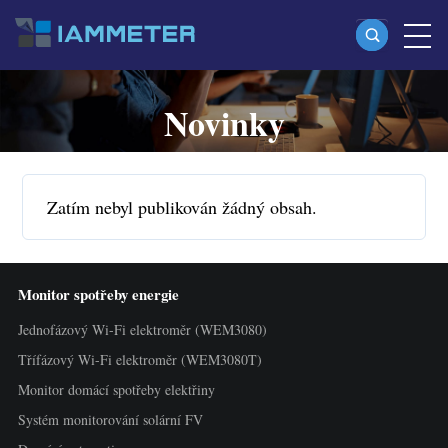
Novinky
Produkty
Jednofázový Wi-Fi elektroměr (WEM3080)
Split-phase Wi-Fi elektroměr (WEM2067)
Zatím nebyl publikován žádný obsah.
Třífázový Wi-Fi elektroměr (WEM3080T)
Třífázový Wi-Fi elektroměr (WEM3046T)
Monitor spotřeby energie
Třífázový Wi-Fi elektroměr (WEM3050T)
Jednofázový Wi-Fi elektroměr (WEM3080)
WiFi regulátor výkonu
Třífázový Wi-Fi elektroměr (WEM3080T)
IAMMETER Cloud Pro
Monitor domácí spotřeby elektřiny
Služba self-hostingu
Systém monitorování solární FV