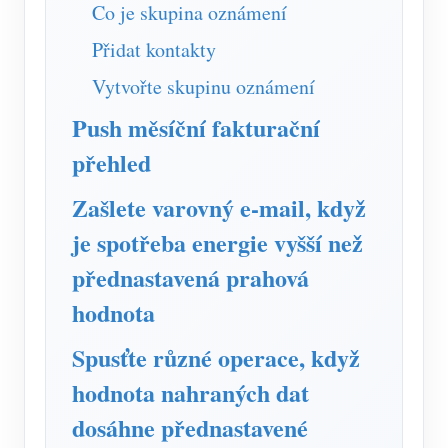
Simulátor IAMMETER
Co je skupina oznámení
Virtuální měřič
Přidat kontakty
Vytvořte skupinu oznámení
Systém energetického předpovídání a simulace
Push měsíční fakturační
Aplikace
přehled
Monitor energie solárního FV systému
Ukládat
Zašlete varovný e-mail, když
Monitor spotřeby elektřiny
Zdroje
je spotřeba energie vyšší než
Řídicí systém PV ohřívače
Rychlý start produktu
Společenství
přednastavená prahová
Automatizace domácnosti
Dokument
Vývojář
hodnota
Tovární energetické monitorování
Výukové video
Prozkoumat
Kontakt
Spusťte různé operace, když
FAQ
Program odměn
O nás
hodnota nahraných dat
Zprávy
dosáhne přednastavené
Blogy