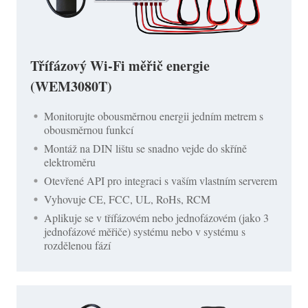
Třífázový Wi-Fi měřič energie
(WEM3080T)
Monitorujte obousměrnou energii jedním metrem s
obousměrnou funkcí
Montáž na DIN lištu se snadno vejde do skříně
elektroměru
Otevřené API pro integraci s vaším vlastním serverem
Vyhovuje CE, FCC, UL, RoHs, RCM
Aplikuje se v třífázovém nebo jednofázovém (jako 3
jednofázové měřiče) systému nebo v systému s
rozdělenou fází