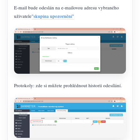
E-mail bude odeslán na e-mailovou adresu vybraného
uživatele
"skupina upozornění"
Protokoly: zde si můžete prohlédnout historii odesílání.