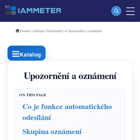
Domov
>
Zdroje
>
Dokumenty
>
Upozornění a oznámení
produkty
Jednofázový Wi-Fi měřič energie (WEM3080)
Katalog
Třífázový Wi-Fi měřič energie (WEM3080T)
Třífázový Wi-Fi měřič energie (WEM3046T)
Upozornění a oznámení
Třífázový Wi-Fi měřič energie (WEM3050T)
WiFi Power Controller
Co je funkce automatického
IAMMETER Cloud Pro
odesílání
Samoobslužná hostingová služba
Skupina oznámení
Nabíječka EV