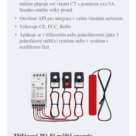
můžete připojit své vlastní CT s poměrem xxx:5A.
Snadno změřte velký proud.
Otevřené API pro integraci s vaším vlastním serverem
Vyhovuje CE, FCC, RoHs
Aplikuje se v třífázovém nebo jednofázovém (jako 3
jednofázové měřiče) systému nebo v systému s
rozdělenou fází
Třífázový Wi-Fi měřič energie