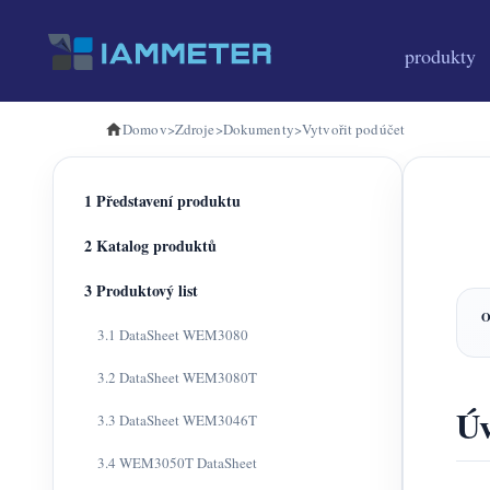
produkty
Domov
>
Zdroje
>
Dokumenty
>
Vytvořit podúčet
1 Představení produktu
2 Katalog produktů
3 Produktový list
3.1 DataSheet WEM3080
3.2 DataSheet WEM3080T
Ú
3.3 DataSheet WEM3046T
3.4 WEM3050T DataSheet