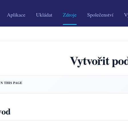
Aplikace
Ukládat
Zdroje
Společenství
V
Vytvořit po
vod