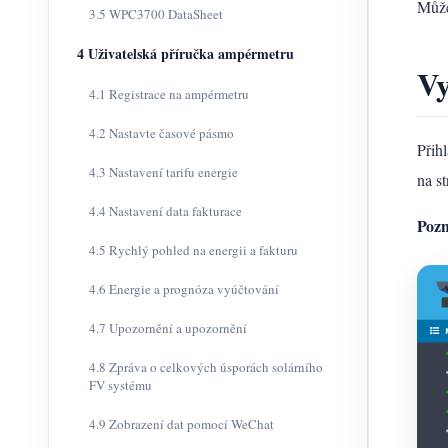
Může
3.5 WPC3700 DataSheet
4 Uživatelská příručka ampérmetru
Vy
4.1 Registrace na ampérmetru
4.2 Nastavte časové pásmo
Přih
4.3 Nastavení tarifu energie
na s
4.4 Nastavení data fakturace
Pozn
4.5 Rychlý pohled na energii a fakturu
4.6 Energie a prognóza vyúčtování
4.7 Upozornění a upozornění
4.8 Zpráva o celkových úsporách solárního
FV systému
4.9 Zobrazení dat pomocí WeChat