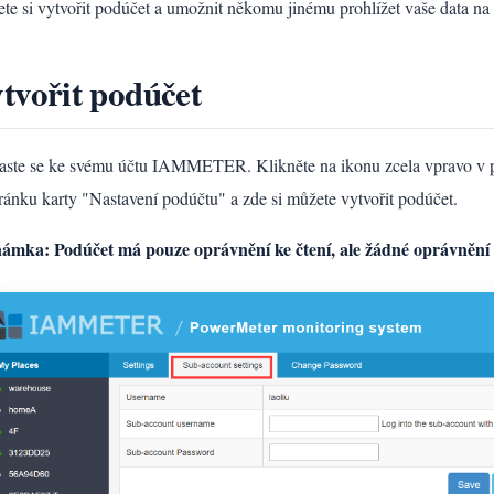
te si vytvořit podúčet a umožnit někomu jinému prohlížet vaše dat
tvořit podúčet
laste se ke svému účtu IAMMETER. Klikněte na ikonu zcela vpravo v p
tránku karty "Nastavení podúčtu" a zde si můžete vytvořit podúčet.
ámka: Podúčet má pouze oprávnění ke čtení, ale žádné oprávnění