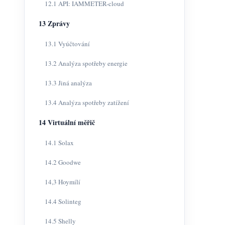
12.1 API: IAMMETER-cloud
13 Zprávy
13.1 Vyúčtování
13.2 Analýza spotřeby energie
13.3 Jiná analýza
13.4 Analýza spotřeby zatížení
14 Virtuální měřič
14.1 Solax
14.2 Goodwe
14,3 Hoymílí
14.4 Solinteg
14.5 Shelly