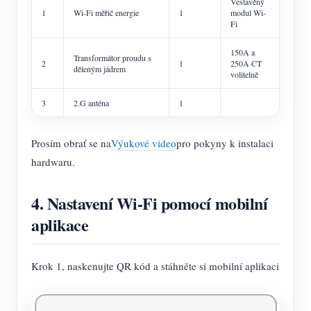
Vestavěný
1
Wi-Fi měřič energie
1
modul Wi-
Fi
150A a
Transformátor proudu s
2
1
250A CT
děleným jádrem
volitelně
3
2.G anténa
1
Prosím obrať se na
Výukové video
pro pokyny k instalaci
hardwaru.
4. Nastavení Wi-Fi pomocí mobilní
aplikace
Krok 1, naskenujte QR kód a stáhněte si mobilní aplikaci