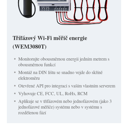
Třífázový Wi-Fi měřič energie
(WEM3080T)
Monitorujte obousměrnou energii jedním metrem s
obousměrnou funkcí
Montáž na DIN lištu se snadno vejde do skříně
elektroměru
Otevřené API pro integraci s vaším vlastním serverem
Vyhovuje CE, FCC, UL, RoHs, RCM
Aplikuje se v třífázovém nebo jednofázovém (jako 3
jednofázové měřiče) systému nebo v systému s
rozdělenou fází