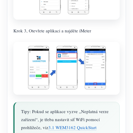
Krok 3, Otevřete aplikaci a najděte iMeter
Tipy: Pokud se aplikace vyzve „Neplatná verze
zařízení“, je třeba nastavit síť WiFi pomocí
prohlížeče, viz
3.1 WEM3162 QuickStart