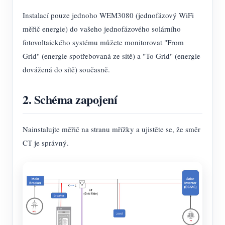
Simulátor IAMMETER
Instalací pouze jednoho WEM3080 (jednofázový WiFi
Virtuální měřič
měřič energie) do vašeho jednofázového solárního
Systém energetického předpovídání a simulace
fotovoltaického systému můžete monitorovat "From
Grid" (energie spotřebovaná ze sítě) a "To Grid" (energie
Aplikace
dovážená do sítě) současně.
Monitor energie solárního FV systému
Ukládat
2. Schéma zapojení
Monitor spotřeby elektřiny
Zdroje
Řídicí systém PV ohřívače
Rychlý start produktu
Společenství
Nainstalujte měřič na stranu mřížky a ujistěte se, že směr
Automatizace domácnosti
CT je správný.
Dokument
Vývojář
Tovární energetické monitorování
Výukové video
Prozkoumat
Kontakt
FAQ
Program odměn
O nás
Zprávy
Blogy