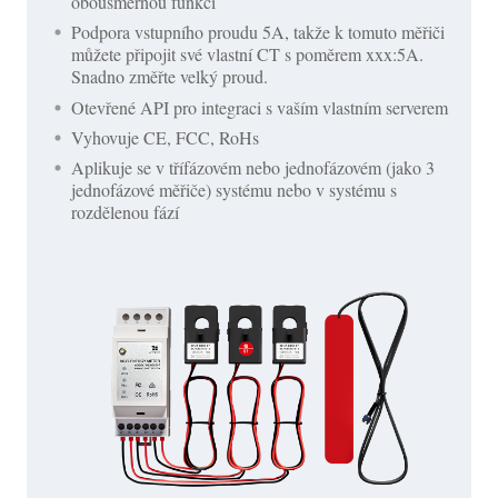
obousměrnou funkcí
Podpora vstupního proudu 5A, takže k tomuto měřiči
můžete připojit své vlastní CT s poměrem xxx:5A.
Snadno změřte velký proud.
Otevřené API pro integraci s vaším vlastním serverem
Vyhovuje CE, FCC, RoHs
Aplikuje se v třífázovém nebo jednofázovém (jako 3
jednofázové měřiče) systému nebo v systému s
rozdělenou fází