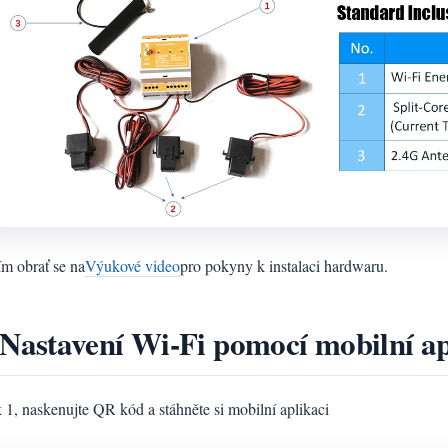
ím obrať se na
Výukové video
pro pokyny k instalaci hardwaru.
 Nastavení Wi-Fi pomocí mobilní a
 1, naskenujte QR kód a stáhněte si mobilní aplikaci