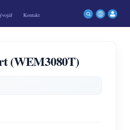
ývojář
Kontakt
art (WEM3080T)