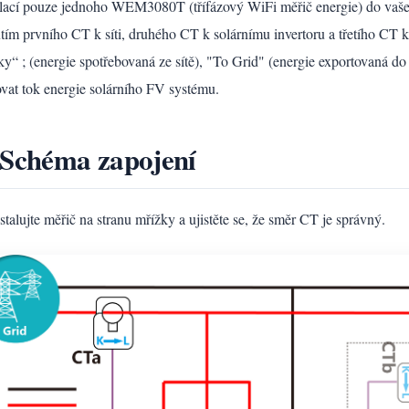
alací pouze jednoho WEM3080T (třífázový WiFi měřič energie) do vašeh
tím prvního CT k síti, druhého CT k solárnímu invertoru a třetího CT 
ky“ ; (energie spotřebovaná ze sítě), "To Grid" (energie exportovaná do
ovat tok energie solárního FV systému.
 Schéma zapojení
stalujte měřič na stranu mřížky a ujistěte se, že směr CT je správný.