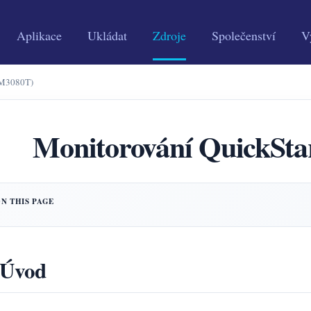
Aplikace
Ukládat
Zdroje
Společenství
V
EM3080T)
Monitorování QuickSt
 Úvod