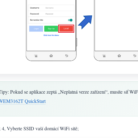
Tipy: Pokud se aplikace zeptá „Neplatná verze zařízení“, musíte síť WiF
WEM3162T QuickStart
 4, Vyberte SSID vaší domácí WiFi sítě;