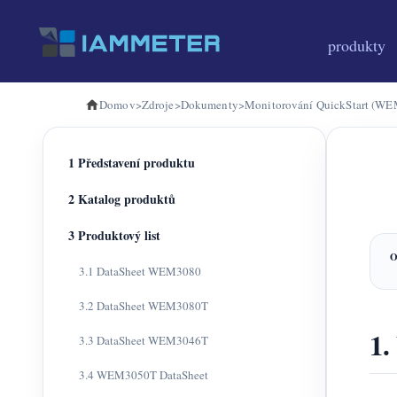
produkty
Domov
>
Zdroje
>
Dokumenty
>
Monitorování QuickStart (W
1 Představení produktu
2 Katalog produktů
3 Produktový list
3.1 DataSheet WEM3080
3.2 DataSheet WEM3080T
1.
3.3 DataSheet WEM3046T
3.4 WEM3050T DataSheet