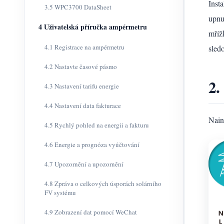
Inst
3.5 WPC3700 DataSheet
upnu
4 Uživatelská příručka ampérmetru
mříž
4.1 Registrace na ampérmetru
sled
4.2 Nastavte časové pásmo
2.
4.3 Nastavení tarifu energie
4.4 Nastavení data fakturace
Nain
4.5 Rychlý pohled na energii a fakturu
4.6 Energie a prognóza vyúčtování
4.7 Upozornění a upozornění
4.8 Zpráva o celkových úsporách solárního
FV systému
4.9 Zobrazení dat pomocí WeChat