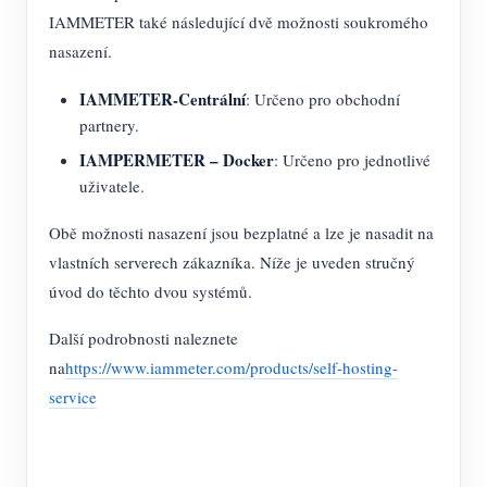
Simulátor IAMMETER
IAMMETER také následující dvě možnosti soukromého
Virtuální měřič
nasazení.
Systém energetického předpovídání a simulace
IAMMETER-Centrální
: Určeno pro obchodní
partnery.
Aplikace
IAMPERMETER – Docker
: Určeno pro jednotlivé
Monitor energie solárního FV systému
Ukládat
uživatele.
Monitor spotřeby elektřiny
Zdroje
Obě možnosti nasazení jsou bezplatné a lze je nasadit na
vlastních serverech zákazníka. Níže je uveden stručný
Řídicí systém PV ohřívače
Rychlý start produktu
Společenství
úvod do těchto dvou systémů.
Automatizace domácnosti
Dokument
Vývojář
Další podrobnosti naleznete
Tovární energetické monitorování
Výukové video
Prozkoumat
Kontakt
na
https://www.iammeter.com/products/self-hosting-
FAQ
service
Program odměn
O nás
Zprávy
Blogy