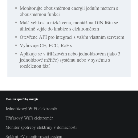
Monitorujte obousměrnou energii jedním metrem s
obousměrnou funkcí
Malá velikost a nízká cena, montáž na DIN lištu se
úhledně vejde do krabice s elektroměrem
Otevřené API pro integraci s vaším vlastním serverem
Vyhovuje CE, FCC, RoHs
Aplikuje se v třífázovém nebo jednofázovém (jako 3
jednofázové měřiče) systému nebo v systému s
rozdělenou fází
Monitor spotřeby energie
Jednofázový WiFi elektroměr
Třífázový WiFi elektroměr
Monitor spotřeby elektřiny v domácnosti
Solární FV monitorovací systém