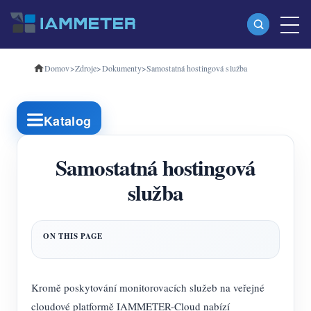
Domov
>
Zdroje
>
Dokumenty
>
Samostatná hostingová služba
produkty
Jednofázový Wi-Fi měřič energie (WEM3080)
Katalog
Třífázový Wi-Fi měřič energie (WEM3080T)
Třífázový Wi-Fi měřič energie (WEM3046T)
Samostatná hostingová
služba
Třífázový Wi-Fi měřič energie (WEM3050T)
WiFi Power Controller
IAMMETER Cloud Pro
Samoobslužná hostingová služba
Kromě poskytování monitorovacích služeb na veřejné
Nabíječka EV
cloudové platformě IAMMETER-Cloud nabízí