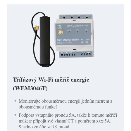
Třífázový Wi-Fi měřič energie
(WEM3046T)
Monitorujte obousměrnou energii jedním metrem s
obousměrnou funkcí
Podpora vstupního proudu 5A, takže k tomuto měřiči
můžete připojit své vlastní CT s poměrem xxx:5A.
Snadno změřte velký proud.