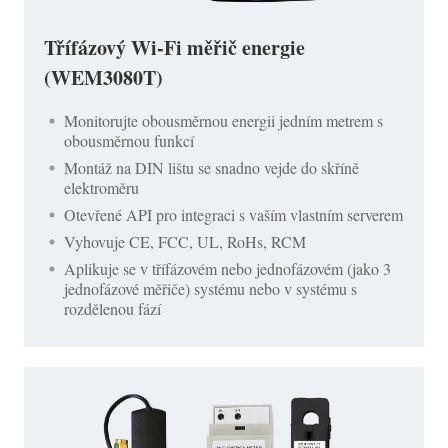
Třífázový Wi-Fi měřič energie
(WEM3080T)
Monitorujte obousměrnou energii jedním metrem s
obousměrnou funkcí
Montáž na DIN lištu se snadno vejde do skříně
elektroměru
Otevřené API pro integraci s vaším vlastním serverem
Vyhovuje CE, FCC, UL, RoHs, RCM
Aplikuje se v třífázovém nebo jednofázovém (jako 3
jednofázové měřiče) systému nebo v systému s
rozdělenou fází