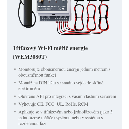
Třífázový Wi-Fi měřič energie
(WEM3080T)
Monitorujte obousměrnou energii jedním metrem s
obousměrnou funkcí
Montáž na DIN lištu se snadno vejde do skříně
elektroměru
Otevřené API pro integraci s vaším vlastním serverem
Vyhovuje CE, FCC, UL, RoHs, RCM
Aplikuje se v třífázovém nebo jednofázovém (jako 3
jednofázové měřiče) systému nebo v systému s
rozdělenou fází