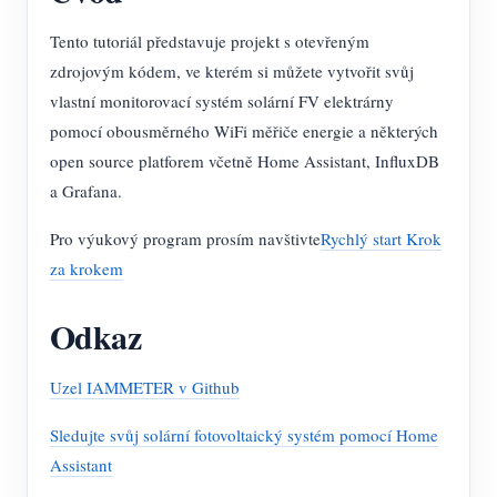
Simulátor IAMMETER
Tento tutoriál představuje projekt s otevřeným
Virtuální měřič
zdrojovým kódem, ve kterém si můžete vytvořit svůj
Systém energetického předpovídání a simulace
vlastní monitorovací systém solární FV elektrárny
pomocí obousměrného WiFi měřiče energie a některých
Aplikace
open source platforem včetně Home Assistant, InfluxDB
Monitor energie solárního FV systému
Ukládat
a Grafana.
Monitor spotřeby elektřiny
Zdroje
Pro výukový program prosím navštivte
Rychlý start Krok
za krokem
Řídicí systém PV ohřívače
Rychlý start produktu
Společenství
Automatizace domácnosti
Dokument
Vývojář
Odkaz
Tovární energetické monitorování
Výukové video
Prozkoumat
Kontakt
Uzel IAMMETER v Github
FAQ
Program odměn
O nás
Sledujte svůj solární fotovoltaický systém pomocí Home
Zprávy
Assistant
Blogy