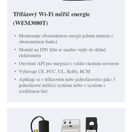
Třífázový Wi-Fi měřič energie
(WEM3080T)
Monitorujte obousměrnou energii jedním metrem s
obousměrnou funkcí
Montáž na DIN lištu se snadno vejde do skříně
elektroměru
Otevřené API pro integraci s vaším vlastním serverem
Vyhovuje CE, FCC, UL, RoHs, RCM
Aplikuje se v třífázovém nebo jednofázovém (jako 3
jednofázové měřiče) systému nebo v systému s
rozdělenou fází