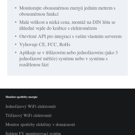
Monitorujte obousměrnou energii jedním metrem s
obousměrnou funkcí
Malá velikost a nízká cena, montáž na DIN lištu se
úhledně vejde do krabice s elektroměrem
Otevřené API pro integraci s vaším vlastním serverem
Vyhovuje CE, FCC, RoHs
Aplikuje se v třífázovém nebo jednofázovém (jako 3
jednofázové měřiče) systému nebo v systému s
rozdělenou fází
Monitor spotřeby energie
Jednofázový WiFi elektroměr
Třífázový WiFi elektroměr
Monitor spotřeby elektřiny v domácnosti
Solární FV monitorovací systém