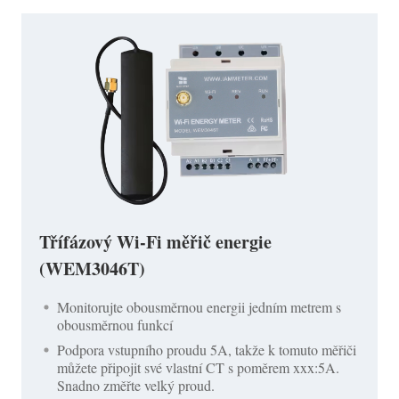
Třífázový Wi-Fi měřič energie
(WEM3046T)
Monitorujte obousměrnou energii jedním metrem s
obousměrnou funkcí
Podpora vstupního proudu 5A, takže k tomuto měřiči
můžete připojit své vlastní CT s poměrem xxx:5A.
Snadno změřte velký proud.