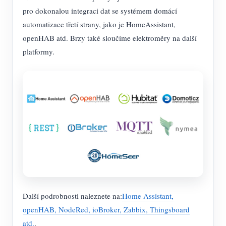
Simulátor IAMMETER
pro dokonalou integraci dat se systémem domácí
Virtuální měřič
automatizace třetí strany, jako je HomeAssistant,
openHAB atd. Brzy také sloučíme elektroměry na další
Systém energetického předpovídání a simulace
platformy.
Aplikace
Monitor energie solárního FV systému
Ukládat
Monitor spotřeby elektřiny
Zdroje
Řídicí systém PV ohřívače
Rychlý start produktu
Společenství
Automatizace domácnosti
Dokument
Vývojář
Tovární energetické monitorování
Výukové video
Prozkoumat
Kontakt
FAQ
Program odměn
O nás
Další podrobnosti naleznete na:
Home Assistant,
Zprávy
openHAB, NodeRed, ioBroker, Zabbix, Thingsboard
Blogy
atd.
.