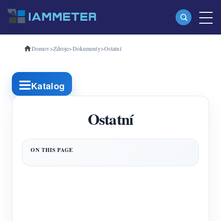
Domov
>
Zdroje
>
Dokumenty
>
Ostatní
produkty
Jednofázový Wi-Fi měřič energie (WEM3080)
Katalog
Třífázový Wi-Fi měřič energie (WEM3080T)
Třífázový Wi-Fi měřič energie (WEM3046T)
Ostatní
Třífázový Wi-Fi měřič energie (WEM3050T)
WiFi Power Controller
IAMMETER Cloud Pro
Samoobslužná hostingová služba
Nabíječka EV