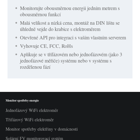
Monitorujte obousměrnou energii jedním metrem s
obousměrnou funkcí
Malá velikost a nízká cena, montáž na DIN lištu se
úhledně vejde do krabice s elektroměrem
Otevřené API pro integraci s vaším vlastním serverem
Vyhovuje CE, FCC, RoHs
Aplikuje se v třífázovém nebo jednofázovém (jako 3
jednofázové měřiče) systému nebo v systému s
rozdělenou fází
Monitor spotřeby energie
Jednofázový WiFi elektroměr
Třífázový WiFi elektroměr
Monitor spotřeby elektřiny v domácnosti
Solární FV monitorovací systém