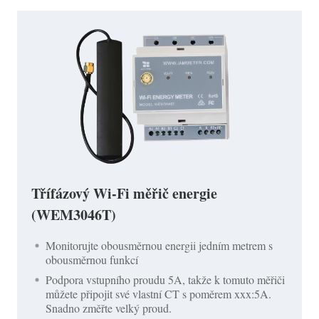
Třífázový Wi-Fi měřič energie
(WEM3046T)
Monitorujte obousměrnou energii jedním metrem s
obousměrnou funkcí
Podpora vstupního proudu 5A, takže k tomuto měřiči
můžete připojit své vlastní CT s poměrem xxx:5A.
Snadno změřte velký proud.