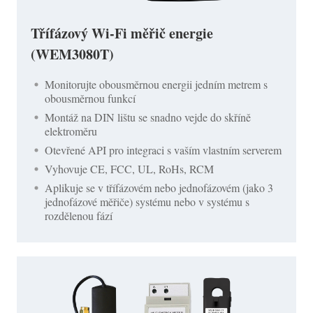
Třífázový Wi-Fi měřič energie
(WEM3080T)
Monitorujte obousměrnou energii jedním metrem s
obousměrnou funkcí
Montáž na DIN lištu se snadno vejde do skříně
elektroměru
Otevřené API pro integraci s vaším vlastním serverem
Vyhovuje CE, FCC, UL, RoHs, RCM
Aplikuje se v třífázovém nebo jednofázovém (jako 3
jednofázové měřiče) systému nebo v systému s
rozdělenou fází