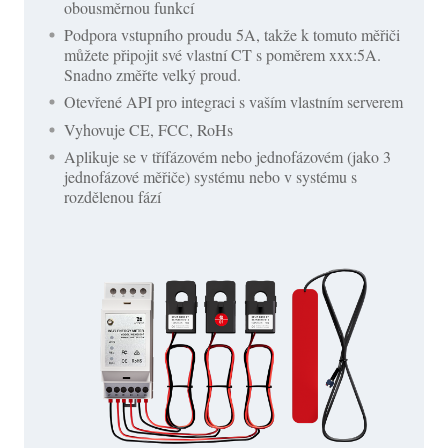
obousměrnou funkcí
Podpora vstupního proudu 5A, takže k tomuto měřiči
můžete připojit své vlastní CT s poměrem xxx:5A.
Snadno změřte velký proud.
Otevřené API pro integraci s vaším vlastním serverem
Vyhovuje CE, FCC, RoHs
Aplikuje se v třífázovém nebo jednofázovém (jako 3
jednofázové měřiče) systému nebo v systému s
rozdělenou fází