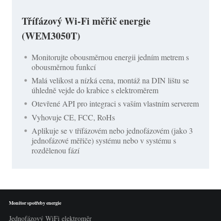
Třífázový Wi-Fi měřič energie
(WEM3050T)
Monitorujte obousměrnou energii jedním metrem s
obousměrnou funkcí
Malá velikost a nízká cena, montáž na DIN lištu se
úhledně vejde do krabice s elektroměrem
Otevřené API pro integraci s vaším vlastním serverem
Vyhovuje CE, FCC, RoHs
Aplikuje se v třífázovém nebo jednofázovém (jako 3
jednofázové měřiče) systému nebo v systému s
rozdělenou fází
Monitor spotřeby energie
Jednofázový WiFi elektroměr