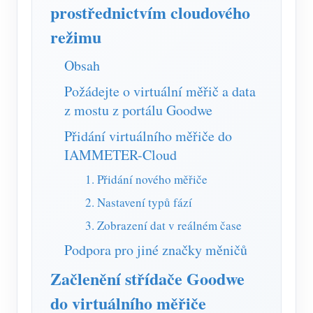
Simulátor IAMMETER
prostřednictvím cloudového
režimu
Virtuální měřič
Systém energetického předpovídání a simulace
Obsah
Aplikace
Požádejte o virtuální měřič a data
z mostu z portálu Goodwe
Monitor energie solárního FV systému
Ukládat
Přidání virtuálního měřiče do
Monitor spotřeby elektřiny
Zdroje
IAMMETER-Cloud
Řídicí systém PV ohřívače
Rychlý start produktu
Společenství
1. Přidání nového měřiče
Automatizace domácnosti
Dokument
2. Nastavení typů fází
Vývojář
Tovární energetické monitorování
3. Zobrazení dat v reálném čase
Výukové video
Prozkoumat
Kontakt
Podpora pro jiné značky měničů
FAQ
Program odměn
O nás
Začlenění střídače Goodwe
Zprávy
do virtuálního měřiče
Blogy