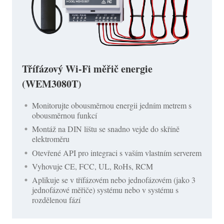
Třífázový Wi-Fi měřič energie
(WEM3080T)
Monitorujte obousměrnou energii jedním metrem s
obousměrnou funkcí
Montáž na DIN lištu se snadno vejde do skříně
elektroměru
Otevřené API pro integraci s vaším vlastním serverem
Vyhovuje CE, FCC, UL, RoHs, RCM
Aplikuje se v třífázovém nebo jednofázovém (jako 3
jednofázové měřiče) systému nebo v systému s
rozdělenou fází