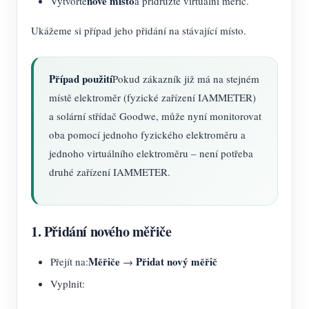
nové místo
Vytvořte
a přidružte virtuální měřič.
Ukážeme si případ jeho přidání na stávající místo.
Případ použití
Pokud zákazník již má na stejném
místě elektroměr (fyzické zařízení IAMMETER)
a solární střídač Goodwe, může nyní monitorovat
oba pomocí jednoho fyzického elektroměru a
jednoho virtuálního elektroměru – není potřeba
druhé zařízení IAMMETER.
1. Přidání nového měřiče
Měřiče
Přidat nový měřič
Přejít na:
→
Vyplnit: