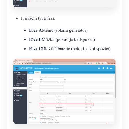
Přiřazení typů fází:
Fáze A
Měnič (solární generátor)
Fáze B
Mřížka (pokud je k dispozici)
Fáze C
Úložiště baterie (pokud je k dispozici)