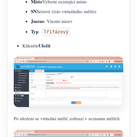
Místo
Vyberte existující místo
SN
Sériové číslo virtuálního měřiče
Jméno
: Vlastní název
Typ
:
Třífázový
Uložit
Klikněte
Po uložení se virtuální měřič zobrazí v seznamu měřičů.