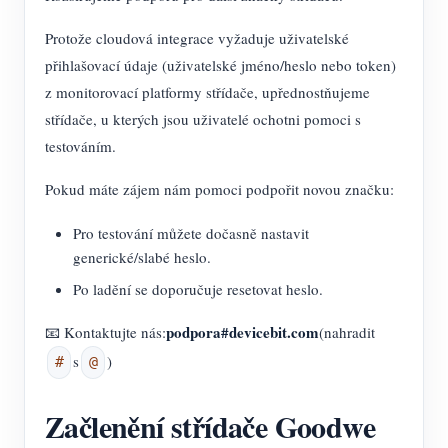
Protože cloudová integrace vyžaduje uživatelské
přihlašovací údaje (uživatelské jméno/heslo nebo token)
z monitorovací platformy střídače, upřednostňujeme
střídače, u kterých jsou uživatelé ochotni pomoci s
testováním.
Pokud máte zájem nám pomoci podpořit novou značku:
Pro testování můžete dočasně nastavit
generické/slabé heslo.
Po ladění se doporučuje resetovat heslo.
podpora#devicebit.com
📧 Kontaktujte nás:
(nahradit
s
)
#
@
Začlenění střídače Goodwe