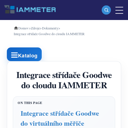
Domov
>
Zdroje
>
Dokumenty
>
produkty
Integrace střídače Goodwe do cloudu IAMMETER
Jednofázový Wi-Fi měřič energie (WEM3080)
Třífázový Wi-Fi měřič energie (WEM3080T)
Katalog
Třífázový Wi-Fi měřič energie (WEM3046T)
Integrace střídače Goodwe
Třífázový Wi-Fi měřič energie (WEM3050T)
do cloudu IAMMETER
WiFi Power Controller
IAMMETER Cloud Pro
Samoobslužná hostingová služba
Integrace střídače Goodwe
Nabíječka EV
do virtuálního měřiče