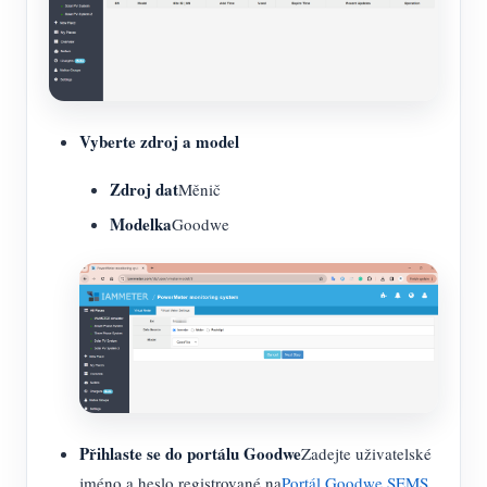
Vyberte zdroj a model
Zdroj dat
Měnič
Modelka
Goodwe
Přihlaste se do portálu Goodwe
Zadejte uživatelské
jméno a heslo registrované na
Portál Goodwe SEMS
.