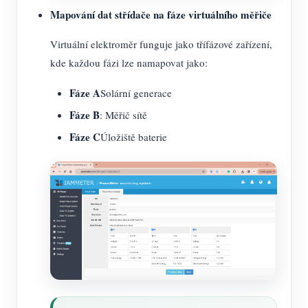
Mapování dat střídače na fáze virtuálního měřiče
Virtuální elektroměr funguje jako třífázové zařízení,
kde každou fázi lze namapovat jako:
Fáze A
Solární generace
Fáze B
: Měřič sítě
Fáze C
Úložiště baterie