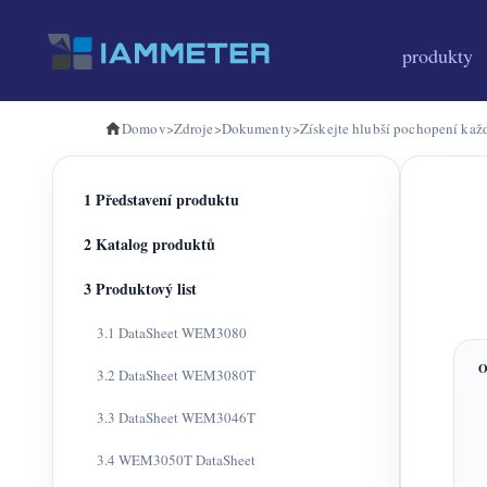
produkty
Domov
>
Zdroje
>
Dokumenty
>
Získejte hlubší pochopení kaž
1 Představení produktu
2 Katalog produktů
3 Produktový list
3.1 DataSheet WEM3080
3.2 DataSheet WEM3080T
3.3 DataSheet WEM3046T
3.4 WEM3050T DataSheet