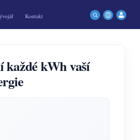
ývojář
Kontakt
ní každé kWh vaší
ergie