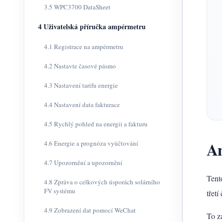
3.5 WPC3700 DataSheet
4 Uživatelská příručka ampérmetru
4.1 Registrace na ampérmetru
4.2 Nastavte časové pásmo
4.3 Nastavení tarifu energie
4.4 Nastavení data fakturace
4.5 Rychlý pohled na energii a fakturu
An
4.6 Energie a prognóza vyúčtování
4.7 Upozornění a upozornění
Tent
4.8 Zpráva o celkových úsporách solárního
FV systému
třetí
4.9 Zobrazení dat pomocí WeChat
To z