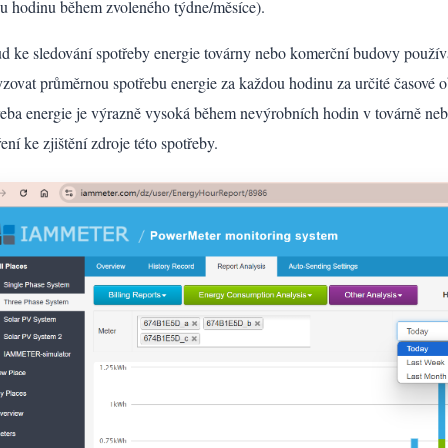
u hodinu během zvoleného týdne/měsíce).
d ke sledování spotřeby energie továrny nebo komerční budovy použív
yzovat průměrnou spotřebu energie za každou hodinu za určité časové ob
řeba energie je výrazně vysoká během nevýrobních hodin v továrně nebo
ení ke zjištění zdroje této spotřeby.