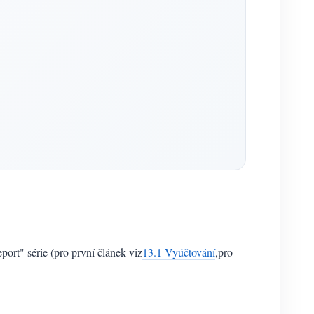
t" série (pro první článek viz
13.1 Vyúčtování
,pro