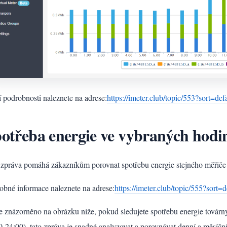
í podrobnosti naleznete na adrese:
https://imeter.club/topic/553?sort=def
otřeba energie ve vybraných hodi
 zpráva pomáhá zákazníkům porovnat spotřebu energie stejného měřič
obné informace naleznete na adrese:
https://imeter.club/topic/555?sort=d
je znázorněno na obrázku níže, pokud sledujete spotřebu energie továr
0-24:00), tato zpráva je snadné analyzovat a porovnávat denní a měsíčn