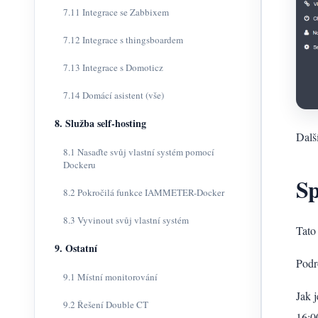
7.11 Integrace se Zabbixem
7.12 Integrace s thingsboardem
7.13 Integrace s Domoticz
7.14 Domácí asistent (vše)
8. Služba self-hosting
Dalš
8.1 Nasaďte svůj vlastní systém pomocí
Dockeru
Sp
8.2 Pokročilá funkce IAMMETER-Docker
8.3 Vyvinout svůj vlastní systém
Tato
9. Ostatní
Podr
9.1 Místní monitorování
Jak 
9.2 Řešení Double CT
16:0