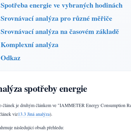
Spotřeba energie ve vybraných hodinách
Srovnávací analýza pro různé měřiče
Srovnávací analýza na časovém základě
Komplexní analýza
Odkaz
alýza spotřeby energie
o článek je druhým článkem ve "IAMMETER Energy Consumption Repor
 článek viz
13.3 Jiná analýza
).
ahrnuje následující obsah přehledu: