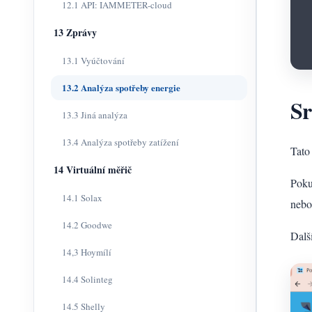
12.1 API: IAMMETER-cloud
13 Zprávy
13.1 Vyúčtování
13.2 Analýza spotřeby energie
Sr
13.3 Jiná analýza
13.4 Analýza spotřeby zatížení
Tato
14 Virtuální měřič
Poku
14.1 Solax
nebo
14.2 Goodwe
Dalš
14,3 Hoymílí
14.4 Solinteg
14.5 Shelly