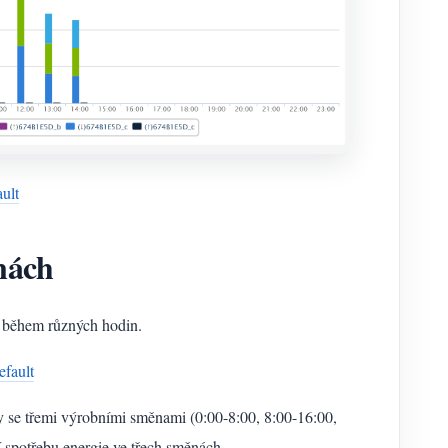
ault
nách
e během různých hodin.
efault
ny se třemi výrobními směnami (0:00-8:00, 8:00-16:00,
í spotřebu energie ve třech směnách.