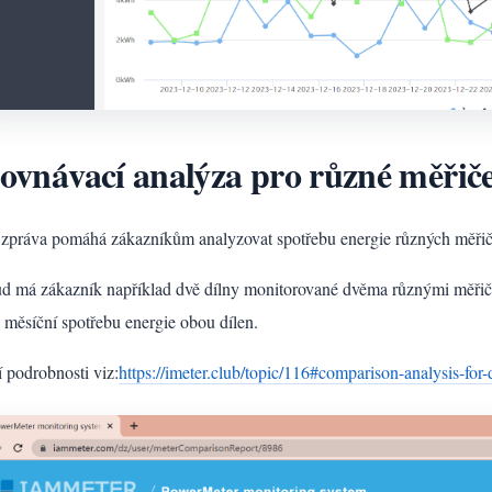
ovnávací analýza pro různé měřič
 zpráva pomáhá zákazníkům analyzovat spotřebu energie různých měřič
d má zákazník například dvě dílny monitorované dvěma různými měřiči
 měsíční spotřebu energie obou dílen.
í podrobnosti viz:
https://imeter.club/topic/116#comparison-analysis-for-