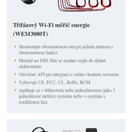
Třífázový Wi-Fi měřič energie
(WEM3080T)
Monitorujte obousměrnou energii jedním metrem s
obousměrnou funkcí
Montáž na DIN lištu se snadno vejde do skříně
elektroměru
Otevřené API pro integraci s vaším vlastním serverem
Vyhovuje CE, FCC, UL, RoHs, RCM
Aplikuje se v třífázovém nebo jednofázovém (jako 3
jednofázové měřiče) systému nebo v systému s
rozdělenou fází