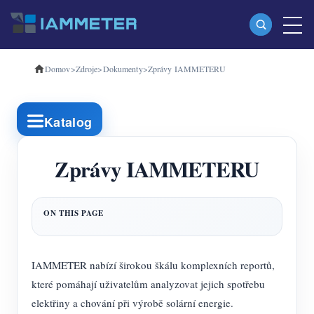
Domov
>
Zdroje
>
Dokumenty
>
Zprávy IAMMETERU
produkty
Jednofázový Wi-Fi měřič energie (WEM3080)
Katalog
Třífázový Wi-Fi měřič energie (WEM3080T)
Třífázový Wi-Fi měřič energie (WEM3046T)
Zprávy IAMMETERU
Třífázový Wi-Fi měřič energie (WEM3050T)
WiFi Power Controller
IAMMETER Cloud Pro
IAMMETER nabízí širokou škálu komplexních reportů,
Samoobslužná hostingová služba
které pomáhají uživatelům analyzovat jejich spotřebu
Nabíječka EV
elektřiny a chování při výrobě solární energie.