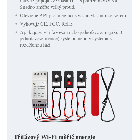
můžete připojit své vlastní CT s poměrem xxx:5A.
Snadno změřte velký proud.
Otevřené API pro integraci s vaším vlastním serverem
Vyhovuje CE, FCC, RoHs
Aplikuje se v třífázovém nebo jednofázovém (jako 3
jednofázové měřiče) systému nebo v systému s
rozdělenou fází
Třífázový Wi-Fi měřič energie