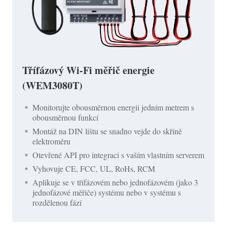
Třífázový Wi-Fi měřič energie
(WEM3080T)
Monitorujte obousměrnou energii jedním metrem s
obousměrnou funkcí
Montáž na DIN lištu se snadno vejde do skříně
elektroměru
Otevřené API pro integraci s vaším vlastním serverem
Vyhovuje CE, FCC, UL, RoHs, RCM
Aplikuje se v třífázovém nebo jednofázovém (jako 3
jednofázové měřiče) systému nebo v systému s
rozdělenou fází