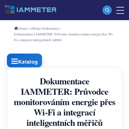
Domov
>
Zdroje
>
Dokumenty
>
produkty
Dokumentace IAMMETER: Průvodce monitorováním energie přes Wi-
Fi a integrací inteligentních měřičů
Jednofázový Wi-Fi měřič energie (WEM3080)
Třífázový Wi-Fi měřič energie (WEM3080T)
Katalog
Třífázový Wi-Fi měřič energie (WEM3046T)
Třífázový Wi-Fi měřič energie (WEM3050T)
Dokumentace
WiFi Power Controller
IAMMETER: Průvodce
monitorováním energie přes
IAMMETER Cloud Pro
Wi-Fi a integrací
Samoobslužná hostingová služba
inteligentních měřičů
Nabíječka EV