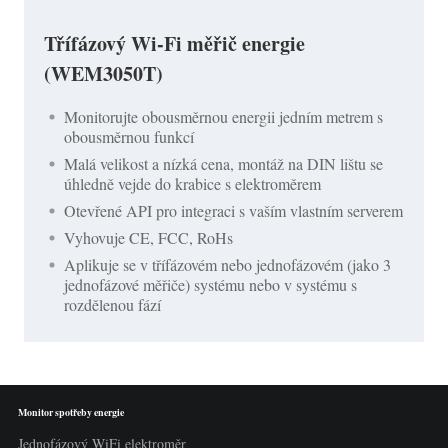
Třífázový Wi-Fi měřič energie
(WEM3050T)
Monitorujte obousměrnou energii jedním metrem s
obousměrnou funkcí
Malá velikost a nízká cena, montáž na DIN lištu se
úhledně vejde do krabice s elektroměrem
Otevřené API pro integraci s vaším vlastním serverem
Vyhovuje CE, FCC, RoHs
Aplikuje se v třífázovém nebo jednofázovém (jako 3
jednofázové měřiče) systému nebo v systému s
rozdělenou fází
Monitor spotřeby energie
Jednofázový WiFi elektroměr