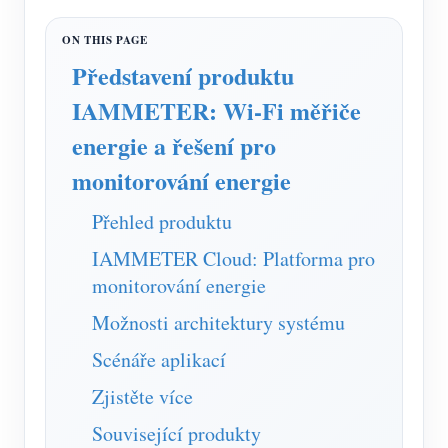
Simulátor IAMMETER
Virtuální měřič
Představení produktu
Systém energetického předpovídání a simulace
IAMMETER: Wi-Fi měřiče
Aplikace
energie a řešení pro
Monitor energie solárního FV systému
Ukládat
monitorování energie
Monitor spotřeby elektřiny
Zdroje
Přehled produktu
Řídicí systém PV ohřívače
Rychlý start produktu
Společenství
IAMMETER Cloud: Platforma pro
Automatizace domácnosti
monitorování energie
Dokument
Vývojář
Tovární energetické monitorování
Možnosti architektury systému
Výukové video
Prozkoumat
Kontakt
Scénáře aplikací
FAQ
Program odměn
O nás
Zjistěte více
Zprávy
Související produkty
Blogy