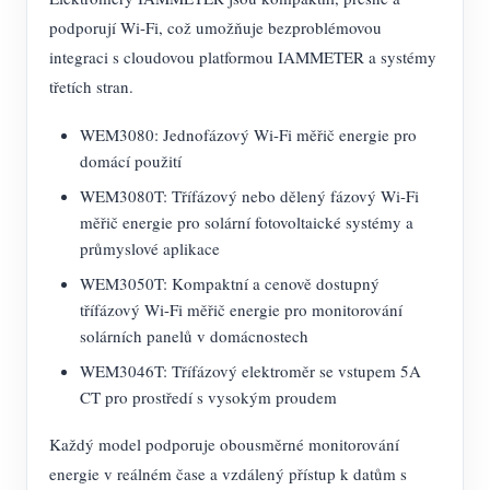
podporují Wi-Fi, což umožňuje bezproblémovou
integraci s cloudovou platformou IAMMETER a systémy
třetích stran.
WEM3080: Jednofázový Wi-Fi měřič energie pro
domácí použití
WEM3080T: Třífázový nebo dělený fázový Wi-Fi
měřič energie pro solární fotovoltaické systémy a
průmyslové aplikace
WEM3050T: Kompaktní a cenově dostupný
třífázový Wi-Fi měřič energie pro monitorování
solárních panelů v domácnostech
WEM3046T: Třífázový elektroměr se vstupem 5A
CT pro prostředí s vysokým proudem
Každý model podporuje obousměrné monitorování
energie v reálném čase a vzdálený přístup k datům s