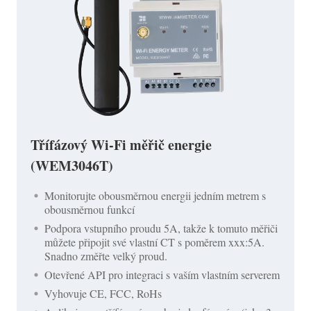
Třífázový Wi-Fi měřič energie
(WEM3046T)
Monitorujte obousměrnou energii jedním metrem s
obousměrnou funkcí
Podpora vstupního proudu 5A, takže k tomuto měřiči
můžete připojit své vlastní CT s poměrem xxx:5A.
Snadno změřte velký proud.
Otevřené API pro integraci s vaším vlastním serverem
Vyhovuje CE, FCC, RoHs