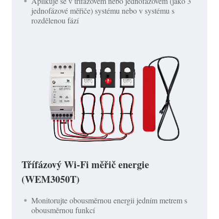
Aplikuje se v třífázovém nebo jednofázovém (jako 3
jednofázové měřiče) systému nebo v systému s
rozdělenou fází
Třífázový Wi-Fi měřič energie
(WEM3050T)
Monitorujte obousměrnou energii jedním metrem s
obousměrnou funkcí