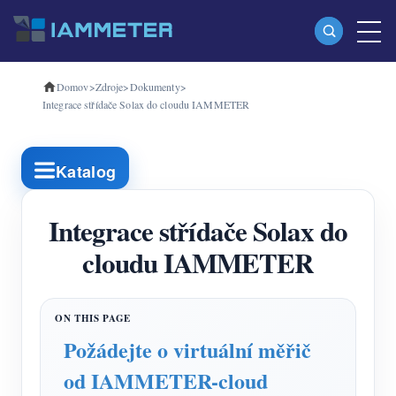
Domov
>
Zdroje
>
Dokumenty
>
produkty
Integrace střídače Solax do cloudu IAMMETER
Jednofázový Wi-Fi měřič energie (WEM3080)
Třífázový Wi-Fi měřič energie (WEM3080T)
Katalog
Třífázový Wi-Fi měřič energie (WEM3046T)
Integrace střídače Solax do
Třífázový Wi-Fi měřič energie (WEM3050T)
cloudu IAMMETER
WiFi Power Controller
IAMMETER Cloud Pro
Samoobslužná hostingová služba
Požádejte o virtuální měřič
Nabíječka EV
od IAMMETER-cloud