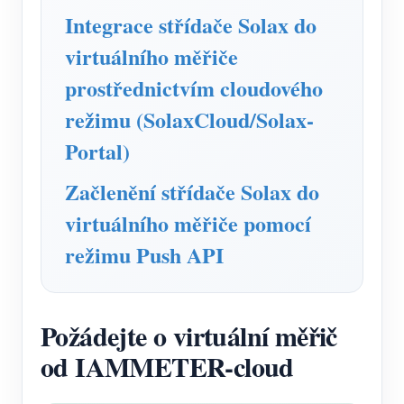
Simulátor IAMMETER
Integrace střídače Solax do
Virtuální měřič
virtuálního měřiče
Systém energetického předpovídání a simulace
prostřednictvím cloudového
Aplikace
režimu (SolaxCloud/Solax-
Portal)
Monitor energie solárního FV systému
Ukládat
Monitor spotřeby elektřiny
Začlenění střídače Solax do
Zdroje
virtuálního měřiče pomocí
Řídicí systém PV ohřívače
Rychlý start produktu
Společenství
režimu Push API
Automatizace domácnosti
Dokument
Vývojář
Tovární energetické monitorování
Výukové video
Prozkoumat
Kontakt
Požádejte o virtuální měřič
FAQ
Program odměn
O nás
od IAMMETER-cloud
Zprávy
Blogy