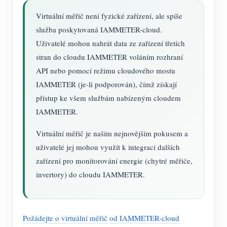
Virtuální měřič není fyzické zařízení, ale spíše
služba poskytovaná IAMMETER-cloud.
Uživatelé mohou nahrát data ze zařízení třetích
stran do cloudu IAMMETER voláním rozhraní
API nebo pomocí režimu cloudového mostu
IAMMETER (je-li podporován), čímž získají
přístup ke všem službám nabízeným cloudem
IAMMETER.
Virtuální měřič je naším nejnovějším pokusem a
uživatelé jej mohou využít k integraci dalších
zařízení pro monitorování energie (chytré měřiče,
invertory) do cloudu IAMMETER.
Požádejte o virtuální měřič od IAMMETER-cloud