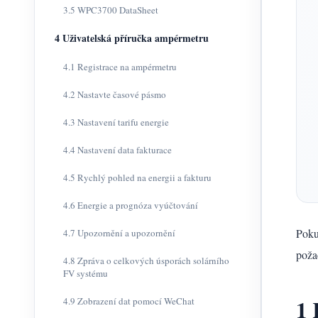
3.5 WPC3700 DataSheet
4 Uživatelská příručka ampérmetru
4.1 Registrace na ampérmetru
4.2 Nastavte časové pásmo
4.3 Nastavení tarifu energie
4.4 Nastavení data fakturace
4.5 Rychlý pohled na energii a fakturu
4.6 Energie a prognóza vyúčtování
Poku
4.7 Upozornění a upozornění
poža
4.8 Zpráva o celkových úsporách solárního
FV systému
1 
4.9 Zobrazení dat pomocí WeChat