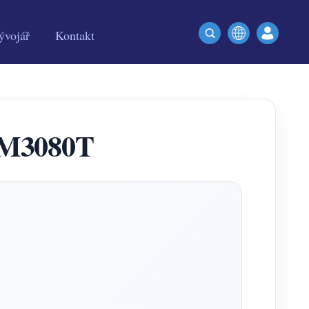
ývojář
Kontakt
EM3080T