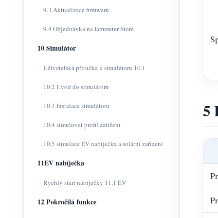
9.3 Aktualizace firmwaru
9.4 Objednávka na Iammeter Store
Sp
10 Simulátor
Uživatelská příručka k simulátoru 10.1
10.2 Úvod do simulátoru
5 
10.3 Instalace simulátoru
10.4 simulovat profil zatížení
10,5 simulace EV nabíječka a solární zařízení
11EV nabíječka
Pr
Rychlý start nabíječky 11,1 EV
Pr
12 Pokročilá funkce