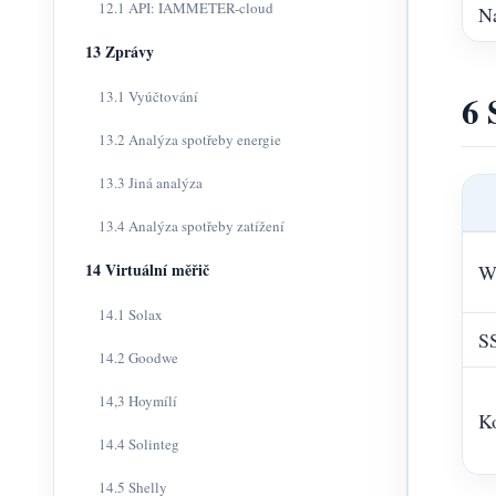
12.1 API: IAMMETER-cloud
N
13 Zprávy
6 
13.1 Vyúčtování
13.2 Analýza spotřeby energie
13.3 Jiná analýza
13.4 Analýza spotřeby zatížení
14 Virtuální měřič
W
14.1 Solax
S
14.2 Goodwe
14,3 Hoymílí
Ko
14.4 Solinteg
14.5 Shelly