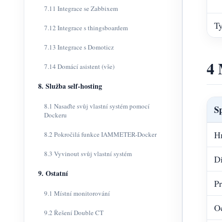
7.11 Integrace se Zabbixem
Ty
7.12 Integrace s thingsboardem
7.13 Integrace s Domoticz
4 
7.14 Domácí asistent (vše)
8. Služba self-hosting
8.1 Nasaďte svůj vlastní systém pomocí
Sp
Dockeru
H
8.2 Pokročilá funkce IAMMETER-Docker
8.3 Vyvinout svůj vlastní systém
D
9. Ostatní
P
9.1 Místní monitorování
O
9.2 Řešení Double CT