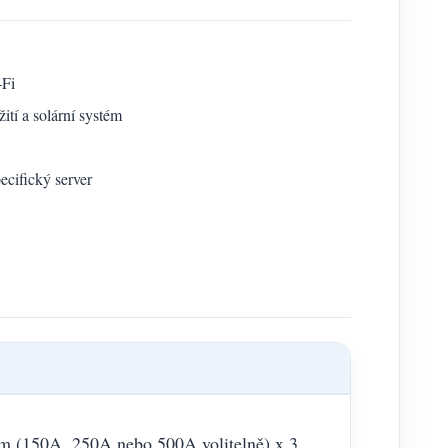
-Fi
tí a solární systém
cifický server
em (150A, 250A nebo 500A volitelně) x 3