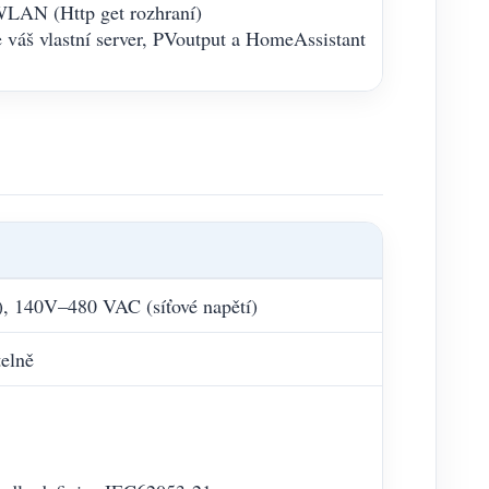
WLAN (Http get rozhraní)
 je váš vlastní server, PVoutput a HomeAssistant
, 140V–480 VAC (síťové napětí)
elně