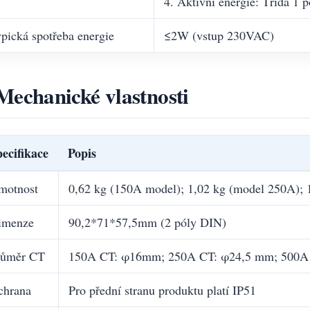
4. Aktivní energie: Třída 1 
pická spotřeba energie
≤2W (vstup 230VAC)
Mechanické vlastnosti
ecifikace
Popis
motnost
0,62 kg (150A model); 1,02 kg (model 250A); 
imenze
90,2*71*57,5mm (2 póly DIN)
růměr CT
150A CT: φ16mm; 250A CT: φ24,5 mm; 500
chrana
Pro přední stranu produktu platí IP51