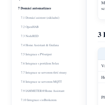
M
sc
7 Domácí automatizace
7.1 Domácí asistent (základní)
7.2 OpenHAB
3 
7.3 NodeRED
7.4 Home Assistant & Grafana
7.5 Integrace s PVoutput
7.6 Integrace s portálem Solax
Vs
7.7 Integrace se serverem třetí strany
H
7.8 Integrace se serverem MQTT
7.9 IAMMETER@Home Assistant
Př
7.10 Integrace s ioBrokerem