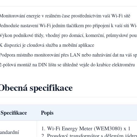
Monitorování energie v reálném čase prostřednictvím vaší Wi-Fi sítě
Jednoduše nastavení Wi-Fi jedním tlačítkem pro připojení k vaší síti Wi
Výkon podnikové třídy, vhodný pro domácí, komerční, průmyslové použi
K dispozici je cloudová služba a mobilní aplikace
Podpora místního monitorování přes LAN nebo nahrávání dat na váš spe
2-pólová montáž na DIN lištu se úhledně vejde do krabice elektroměru
Obecná specifikace
Specifikace
Popis
1. Wi-Fi Energy Meter (WEM3080) x 1
andardní
2. Proudový transformátor s děleným jádr