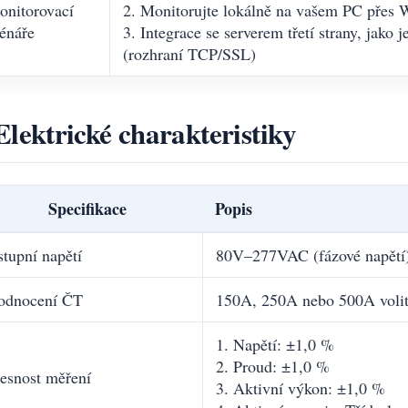
onitorovací
2. Monitorujte lokálně na vašem PC přes 
énáře
3. Integrace se serverem třetí strany, jako
(rozhraní TCP/SSL)
Elektrické charakteristiky
Specifikace
Popis
tupní napětí
80V–277VAC (fázové napětí)
odnocení ČT
150A, 250A nebo 500A volit
1. Napětí: ±1,0 %
2. Proud: ±1,0 %
esnost měření
3. Aktivní výkon: ±1,0 %