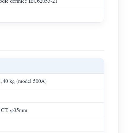
podle definice IEC62053-21
1,40 kg (model 500A)
A CT: φ35mm