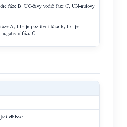
odič fáze B, UC-živý vodič fáze C, UN-nulový
fáze A; IB+ je pozitivní fáze B, IB- je
e negativní fáze C
cí vlhkost