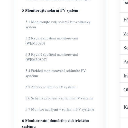
ba
5 Monitorujte solární FV systém
F
5.1 Monitorujte svůj solární fotovoltaický
systém
Zd
5.2 Rychlé spuštění monitorování
(WEM3080)
Sd
5.3 Rychlé spuštění monitorování
(WEM3080T)
A
5.4 Přehled monitorování solárního FV
In
systému
5.5 Zprávy solárního FV systému
O
5.6 Schéma zapojení v solárním FV systému
Ko
5.7 Monitor napájení v solárním FV systému
6 Monitorování domácího elektrického
systému