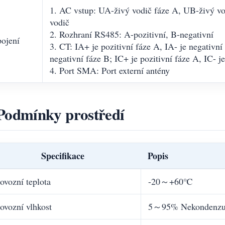
1. AC vstup: UA-živý vodič fáze A, UB-živý v
vodič
2. Rozhraní RS485: A-pozitivní, B-negativní
ojení
3. CT: IA+ je pozitivní fáze A, IA- je negativní 
negativní fáze B; IC+ je pozitivní fáze A, IC- j
4. Port SMA: Port externí antény
Podmínky prostředí
Specifikace
Popis
ovozní teplota
-20～+60℃
ovozní vlhkost
5～95% Nekondenzují