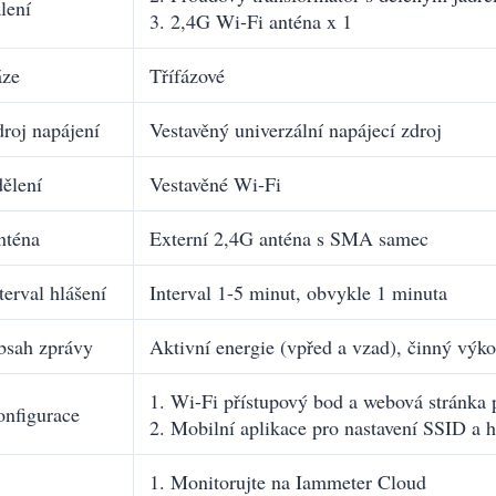
lení
3. 2,4G Wi-Fi anténa x 1
áze
Třífázové
roj napájení
Vestavěný univerzální napájecí zdroj
ělení
Vestavěné Wi-Fi
nténa
Externí 2,4G anténa s SMA samec
terval hlášení
Interval 1-5 minut, obvykle 1 minuta
bsah zprávy
Aktivní energie (vpřed a vzad), činný výko
1. Wi-Fi přístupový bod a webová stránka 
nfigurace
2. Mobilní aplikace pro nastavení SSID a h
1. Monitorujte na Iammeter Cloud