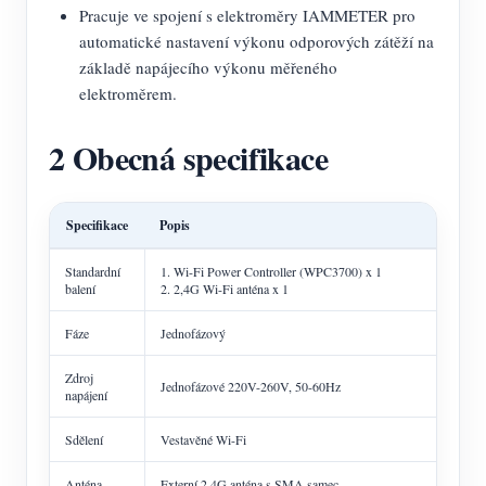
Pracuje ve spojení s elektroměry IAMMETER pro
automatické nastavení výkonu odporových zátěží na
základě napájecího výkonu měřeného
elektroměrem.
2 Obecná specifikace
Specifikace
Popis
Standardní
1. Wi-Fi Power Controller (WPC3700) x 1
balení
2. 2,4G Wi-Fi anténa x 1
Fáze
Jednofázový
Zdroj
Jednofázové 220V-260V, 50-60Hz
napájení
Sdělení
Vestavěné Wi-Fi
Anténa
Externí 2,4G anténa s SMA samec