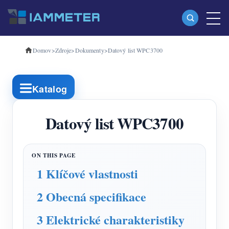
Domov
>
Zdroje
>
Dokumenty
>
Datový list WPC3700
produkty
Jednofázový Wi-Fi měřič energie (WEM3080)
Katalog
Třífázový Wi-Fi měřič energie (WEM3080T)
Třífázový Wi-Fi měřič energie (WEM3046T)
Datový list WPC3700
Třífázový Wi-Fi měřič energie (WEM3050T)
WiFi Power Controller
1 Klíčové vlastnosti
IAMMETER Cloud Pro
2 Obecná specifikace
Samoobslužná hostingová služba
Nabíječka EV
3 Elektrické charakteristiky