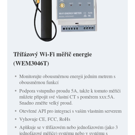
Třífázový Wi-Fi měřič energie
(WEM3046T)
Monitorujte obousměrnou energii jedním metrem s
obousměrnou funkcí
Podpora vstupního proudu 5A, takže k tomuto měřiči
můžete připojit své vlastní CT s poměrem xxx:5A.
Snadno změřte velký proud.
Otevřené API pro integraci s vaším vlastním serverem
Vyhovuje CE, FCC, RoHs
Aplikuje se v třífázovém nebo jednofázovém (jako 3
jednofázové měřiče) systému nebo v systému s