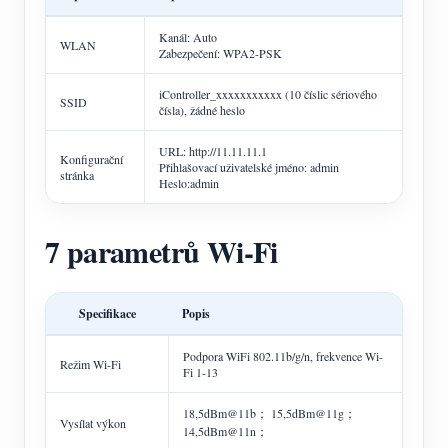
Kanál: Auto
WLAN
Zabezpečení: WPA2-PSK
iController_xxxxxxxxxxx (10 číslic sériového
SSID
čísla), žádné heslo
URL: http://11.11.11.1
Konfigurační
Přihlašovací uživatelské jméno: admin
stránka
Heslo:admin
7 parametrů Wi-Fi
Specifikace
Popis
Podpora WiFi 802.11b/g/n, frekvence Wi-
Režim Wi-Fi
Fi 1-13
18,5dBm@11b； 15,5dBm@11g；
Vysílat výkon
14,5dBm@11n；